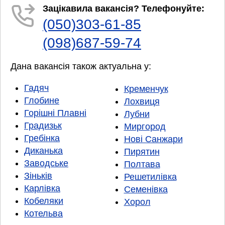
Зацікавила вакансія? Телефонуйте:
(050)303-61-85
(098)687-59-74
Дана вакансія також актуальна у:
Гадяч
Кременчук
Глобине
Лохвиця
Горішні Плавні
Лубни
Градизьк
Миргород
Гребінка
Нові Санжари
Диканька
Пирятин
Заводське
Полтава
Зіньків
Решетилівка
Карлівка
Семенівка
Кобеляки
Хорол
Котельва