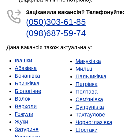
Зацікавила вакансія? Телефонуйте:
(050)303-61-85
(098)687-59-74
Дана вакансія також актуальна у:
Івашки
Макухівка
Абазівка
Мильці
Бочанівка
Пальчиківка
Бричківка
Петрівка
Біологічне
Полтава
Валок
Сем'янівка
Верхоли
Супрунівка
Гожули
Тахтаулове
Жуки
Чорноглазівка
Затурине
Шостаки
Ковалівка