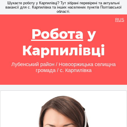
Шукаєте роботу у Карпилівці? Тут зібрані перевірені та актуальні
вакансії для с. Карпилівка та інших населених пунктів Полтавської
області.
RUS
Робота
у
Карпилівці
Лубенський район / Новооржицька селищна
громада / с. Карпилівка