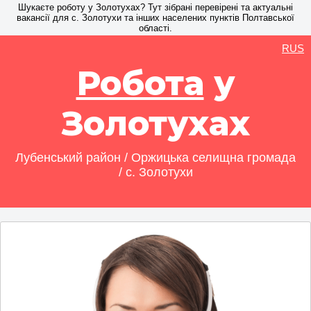
Шукаєте роботу у Золотухах? Тут зібрані перевірені та актуальні
вакансії для с. Золотухи та інших населених пунктів Полтавської
області.
RUS
Робота
у
Золотухах
Лубенський район / Оржицька селищна громада
/ с. Золотухи