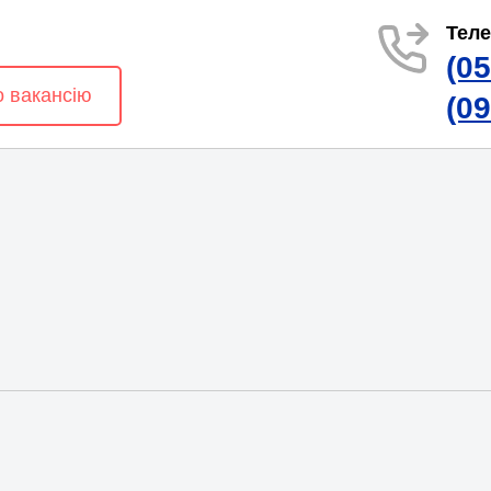
Тел
(0
о вакансію
(0