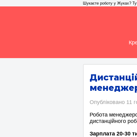
Шукаєте роботу у Жуках? Тут 
Кре
Дистанці
менеджер
Опубліковано
11 
Робота менеджеро
дистанційного роб
Зарплата 20-30 т