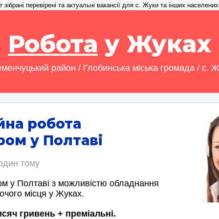
зібрані перевірені та актуальні вакансії для с. Жуки та інших населених
Робота
у Жуках
менчуцький район / Глобинська міська громада / с. 
йна робота
ом у Полтаві
годин тому
м у Полтаві з можливістю обладнання
очого місця у Жуках.
исяч гривень + преміальні.