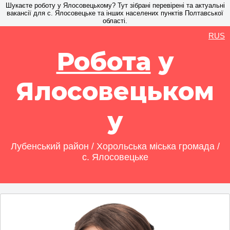
Шукаєте роботу у Ялосовецькому? Тут зібрані перевірені та актуальні
вакансії для с. Ялосовецьке та інших населених пунктів Полтавської
області.
RUS
Робота
у
Ялосовецьком
у
Лубенський район / Хорольська міська громада /
с. Ялосовецьке