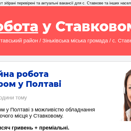
 зібрані перевірені та актуальні вакансії для с. Ставкове та інших насел
обота
у Ставково
тавський район / Зіньківська міська громада / с. Став
йна робота
ом у Полтаві
години тому
м у Полтаві з можливістю обладнання
очого місця у Ставковому.
исяч гривень + преміальні.