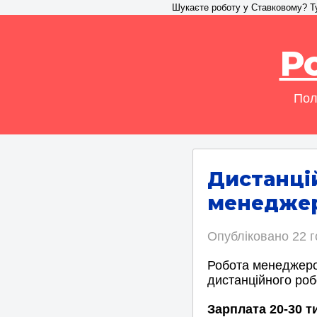
Шукаєте роботу у Ставковому? Тут
Р
Пол
Дистанці
менеджер
Опубліковано
22 
Робота менеджеро
дистанційного роб
Зарплата 20-30 т