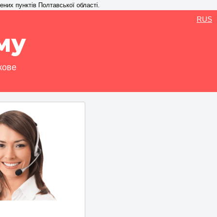
ених пунктів Полтавської області.
RUS
му
кове