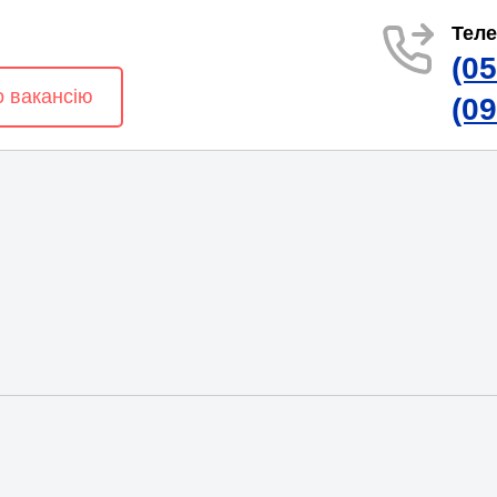
Тел
(0
о вакансію
(0