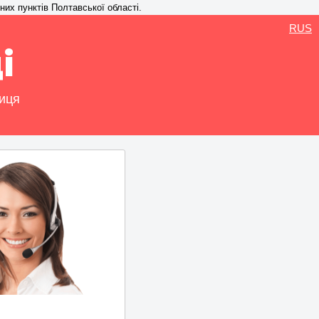
них пунктів Полтавської області.
RUS
і
ниця