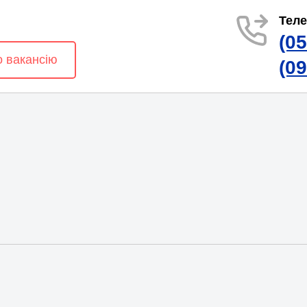
Тел
(0
о вакансію
(0