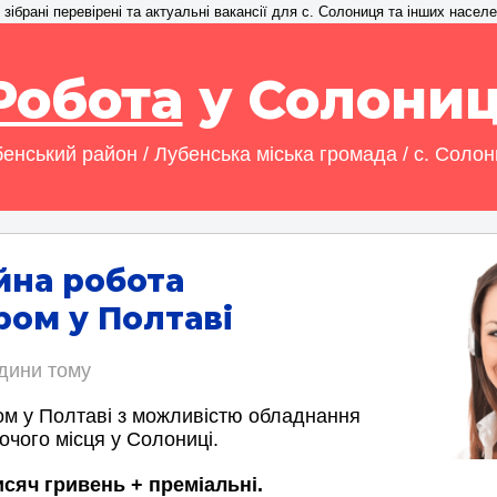
зібрані перевірені та актуальні вакансії для с. Солониця та інших населе
Робота
у Солониц
енський район / Лубенська міська громада / с. Соло
йна робота
ом у Полтаві
одини тому
м у Полтаві з можливістю обладнання
очого місця у Солониці.
исяч гривень + преміальні.