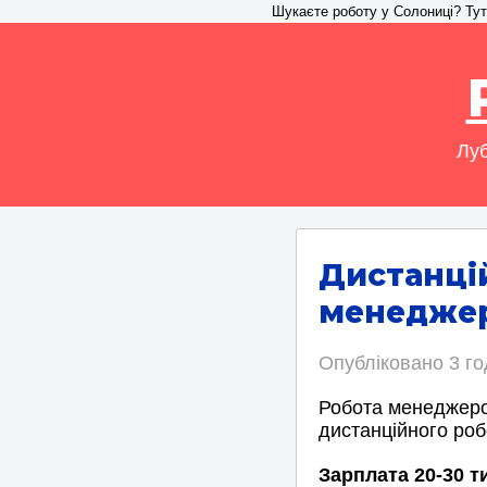
Шукаєте роботу у Солониці? Тут 
Луб
Дистанці
менеджер
Опубліковано
3 г
Робота менеджеро
дистанційного роб
Зарплата 20-30 т