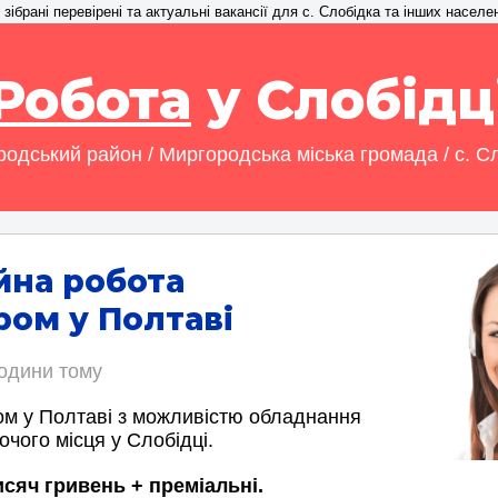
зібрані перевірені та актуальні вакансії для с. Слобідка та інших населе
Робота
у Слобідц
одський район / Миргородська міська громада / с. С
йна робота
ом у Полтаві
години тому
м у Полтаві з можливістю обладнання
очого місця у Слобідці.
исяч гривень + преміальні.