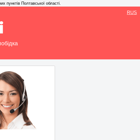
них пунктів Полтавської області.
RUS
і
лобідка