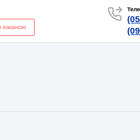
Тел
(0
о вакансію
(0