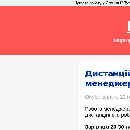
Шукаєте роботу у Слобідці? Тут 
Миргор
Дистанці
менеджер
Опубліковано
22 
Робота менеджеро
дистанційного роб
Зарплата 20-30 т