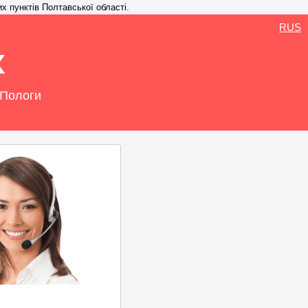
их пунктів Полтавської області.
RUS
х
 Пологи