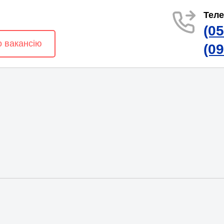
Тел
(0
о вакансію
(0