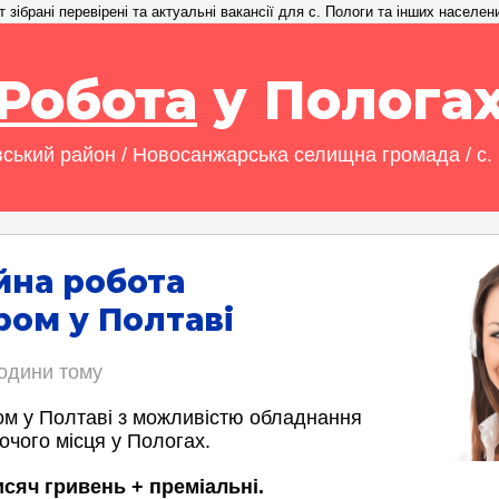
зібрані перевірені та актуальні вакансії для с. Пологи та інших населен
Робота
у Полога
ський район / Новосанжарська селищна громада / с.
йна робота
ом у Полтаві
години тому
м у Полтаві з можливістю обладнання
очого місця у Пологах.
исяч гривень + преміальні.