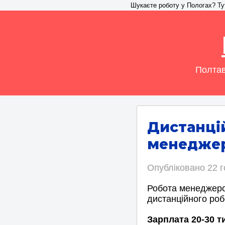
Шукаєте роботу у Пологах? Тут 
Полтав
Дистанці
менеджер
Опубліковано
22 
Робота менеджеро
дистанційного роб
Зарплата 20-30 т