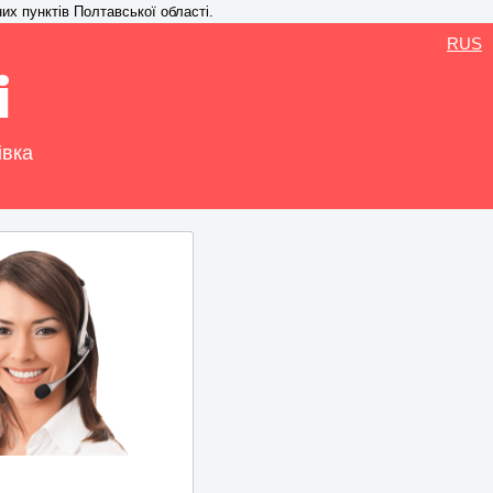
них пунктів Полтавської області.
RUS
і
івка