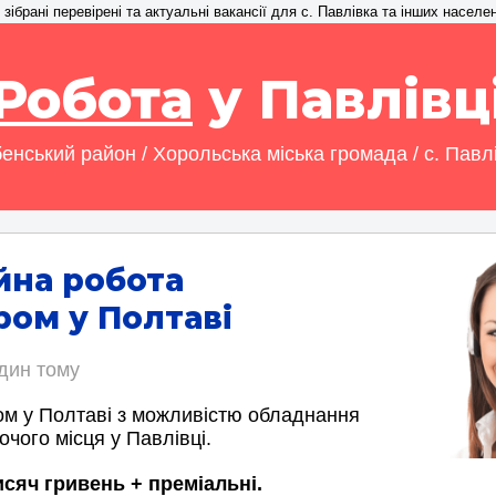
зібрані перевірені та актуальні вакансії для с. Павлівка та інших населе
Робота
у Павлівц
енський район / Хорольська міська громада / с. Павл
йна робота
ом у Полтаві
один тому
м у Полтаві з можливістю обладнання
очого місця у Павлівці.
исяч гривень + преміальні.