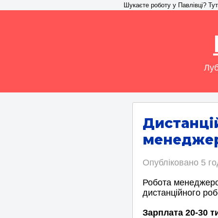
Шукаєте роботу у Павлівці? Тут 
Луб
Дистанці
менеджер
Опубліковано
5 г
Робота менеджеро
дистанційного роб
Зарплата 20-30 т