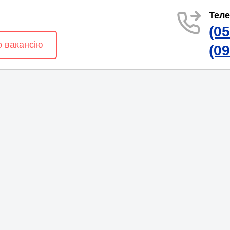
Тел
(0
о вакансію
(0