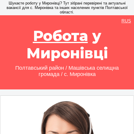
Шукаєте роботу у Миронівці? Тут зібрані перевірені та актуальні
вакансії для с. Миронівка та інших населених пунктів Полтавської
області.
RUS
Робота
у
Миронівці
Полтавський район / Машівська селищна
громада / с. Миронівка