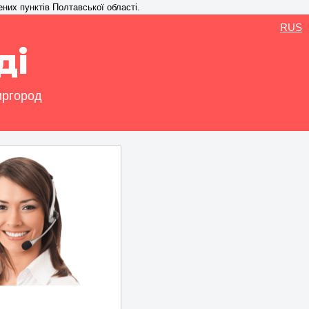
ених пунктів Полтавської області.
RUS
ді
иргород