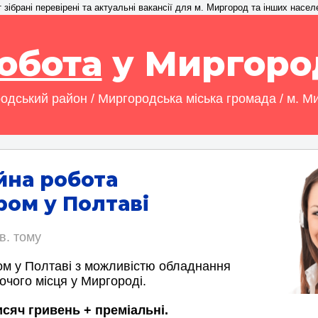
зібрані перевірені та актуальні вакансії для м. Миргород та інших насел
обота
у Миргоро
одський район / Миргородська міська громада / м. М
йна робота
ом у Полтаві
в. тому
м у Полтаві з можливістю обладнання
очого місця у Миргороді.
исяч гривень + преміальні.