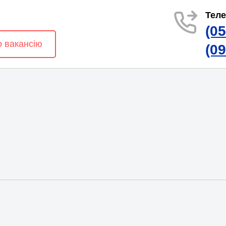
Тел
(0
о вакансію
(0