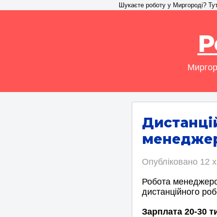
Шукаєте роботу у Миргороді? Тут 
Р
Миргор
Дистанці
менеджер
Опубліковано
12 х
Робота менеджеро
дистанційного роб
Зарплата 20-30 т