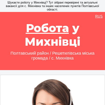
Шукаєте роботу у Михнівці? Тут зібрані перевірені та актуальні
вакансії для с. Михнівка та інших населених пунктів Полтавської
області.
RUS
Робота
у
Михнівці
Полтавський район / Решетилівська міська
громада / с. Михнівка