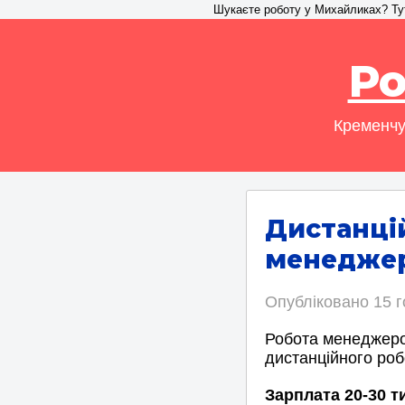
Шукаєте роботу у Михайликах? Тут 
Ро
Кременчу
Дистанці
менеджер
Опубліковано
15 
Робота менеджеро
дистанційного роб
Зарплата 20-30 т