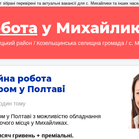
зібрані перевірені та актуальні вакансії для с. Михайлики та інших насе
бота
у Михайлик
цький район / Козельщинська селищна громада / с. 
йна робота
ом у Полтаві
годин тому
м у Полтаві з можливістю обладнання
очого місця у Михайликах.
исяч гривень + преміальні.