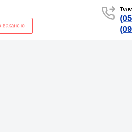
Тел
(0
о вакансію
(0