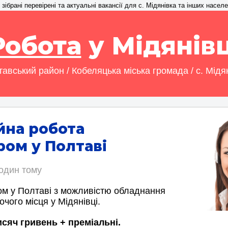
зібрані перевірені та актуальні вакансії для с. Мідянівка та інших насел
Робота
у Мідянівц
авський район / Кобеляцька міська громада / с. Мідя
йна робота
ом у Полтаві
годин тому
м у Полтаві з можливістю обладнання
чого місця у Мідянівці.
исяч гривень + преміальні.