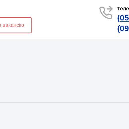
Тел
(0
о вакансію
(0