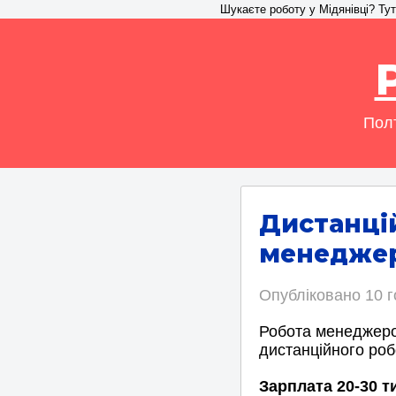
Шукаєте роботу у Мідянівці? Тут 
Полт
Дистанці
менеджер
Опубліковано
10 
Робота менеджеро
дистанційного робо
Зарплата 20-30 т