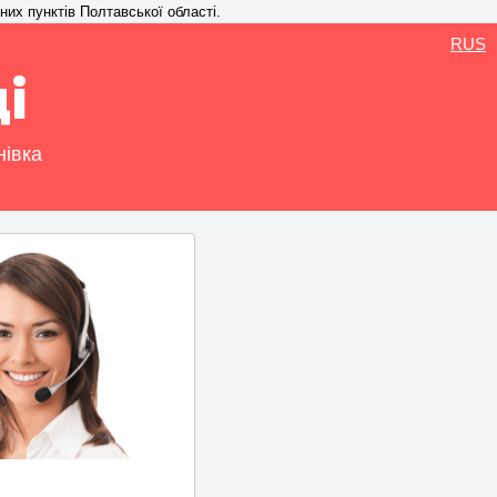
ених пунктів Полтавської області.
RUS
і
нівка