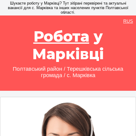
Шукаєте роботу у Марківці? Тут зібрані перевірені та актуальні
вакансії для с. Марківка та інших населених пунктів Полтавської
області.
RUS
Робота
у
Марківці
Полтавський район / Терешківська сільська
громада / с. Марківка