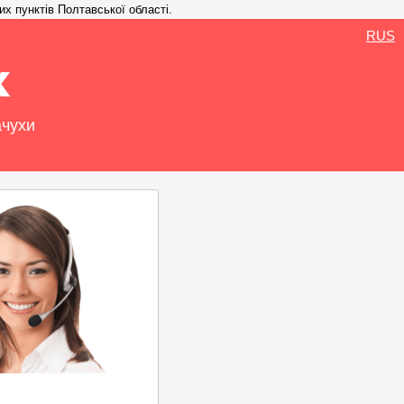
их пунктів Полтавської області.
RUS
х
ачухи