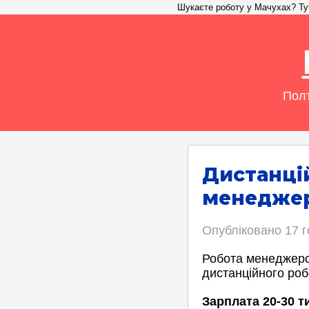
Шукаєте роботу у Мачухах? Тут 
Полт
Дистанці
менеджер
Опубліковано
17 
Робота менеджеро
дистанційного роб
Зарплата 20-30 т