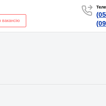
Тел
(0
о вакансію
(0