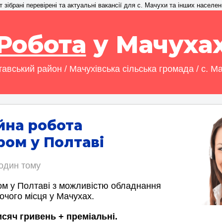
зібрані перевірені та актуальні вакансії для с. Мачухи та інших населен
Робота
у Мачуха
авський район / Мачухівська сільська громада / с. М
йна робота
ом у Полтаві
годин тому
м у Полтаві з можливістю обладнання
очого місця у Мачухах.
исяч гривень + преміальні.