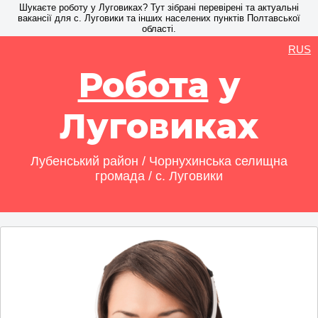
Шукаєте роботу у Луговиках? Тут зібрані перевірені та актуальні
вакансії для с. Луговики та інших населених пунктів Полтавської
області.
RUS
Робота
у
Луговиках
Лубенський район / Чорнухинська селищна
громада / с. Луговики