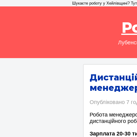
Шукаєте роботу у Хейлівщині? Тут 
Р
Лубенс
Дистанці
менеджер
Опубліковано
7 г
Робота менеджеро
дистанційного роб
Зарплата 20-30 т