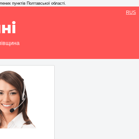
лених пунктів Полтавської області.
RUS
ні
лівщина