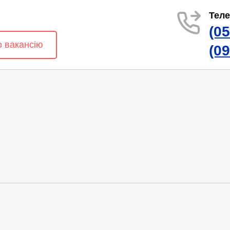
Тел
(0
о вакансію
(0