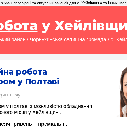
зібрані перевірені та актуальні вакансії для с. Хейлівщина та інших насе
обота
у Хейлівщи
ький район / Чорнухинська селищна громада / с. Хей
йна робота
ом у Полтаві
один тому
м у Полтаві з можливістю обладнання
очого місця у Хейлівщині.
исяч гривень + преміальні.