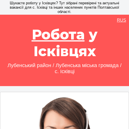
Шукаєте роботу у Ісківцях? Тут зібрані перевірені та актуальні
вакансії для с. Ісківці та інших населених пунктів Полтавської
області.
RUS
Робота
у
Ісківцях
Лубенський район / Лубенська міська громада /
с. Ісківці