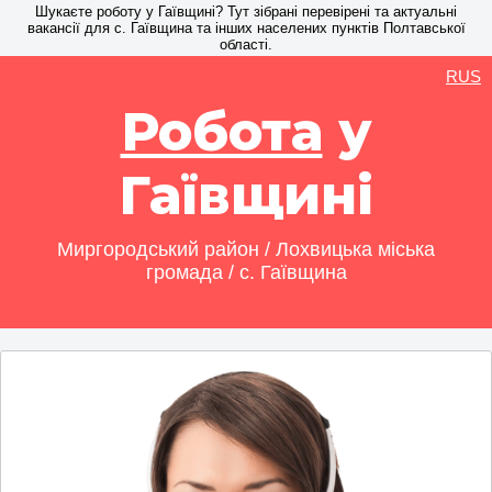
Шукаєте роботу у Гаївщині? Тут зібрані перевірені та актуальні
вакансії для с. Гаївщина та інших населених пунктів Полтавської
області.
RUS
Робота
у
Гаївщині
Миргородський район / Лохвицька міська
громада / с. Гаївщина