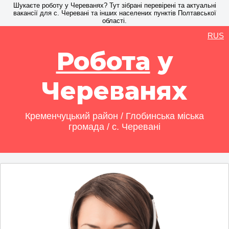
Шукаєте роботу у Череванях? Тут зібрані перевірені та актуальні
вакансії для с. Черевані та інших населених пунктів Полтавської
області.
RUS
Робота
у
Череванях
Кременчуцький район / Глобинська міська
громада / с. Черевані