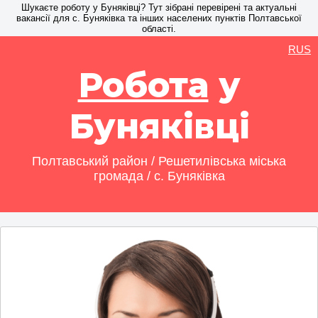
Шукаєте роботу у Буняківці? Тут зібрані перевірені та актуальні
вакансії для с. Буняківка та інших населених пунктів Полтавської
області.
RUS
Робота
у
Буняківці
Полтавський район / Решетилівська міська
громада / с. Буняківка