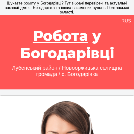
Шукаєте роботу у Богодарівці? Тут зібрані перевірені та актуальні
вакансії для с. Богодарівка та інших населених пунктів Полтавської
області.
RUS
Робота
у
Богодарівці
Лубенський район / Новооржицька селищна
громада / с. Богодарівка