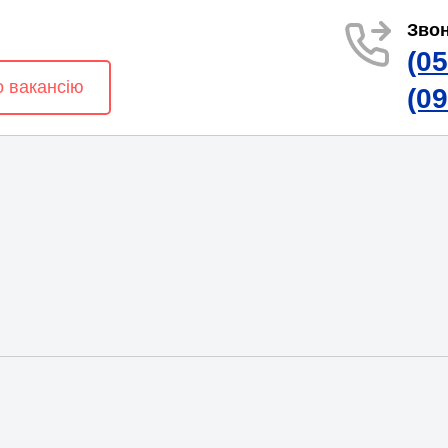
Звон
(0
о вакансію
(0