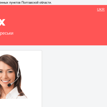
енных пунктов Полтавской области.
UKR
х
Яреськи