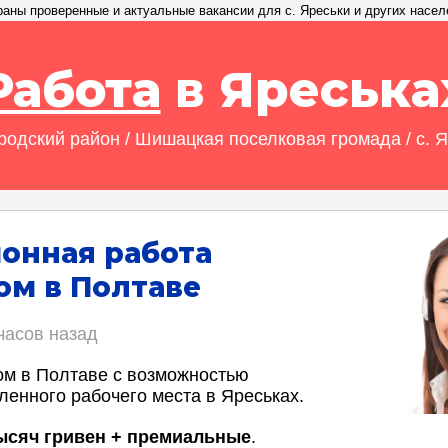
раны проверенные и актуальные вакансии для с. Яреськи и других насел
Работа
в Яреська
одский район / Шишацкая поселковая громада / с. 
онная работа
м в Полтаве
часов назад
м в Полтаве с возможностью
ленного рабочего места в Яреськах.
тысяч гривен + премиальные
.