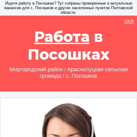
Ищете работу в Посошках? Тут собраны проверенные и актуальные
вакансии для с. Посошков и других населенных пунктов Полтавской
области.
UKR
Работа
в
Посошках
Миргородский район / Краснолуцкая сельская
громада / с. Посошков