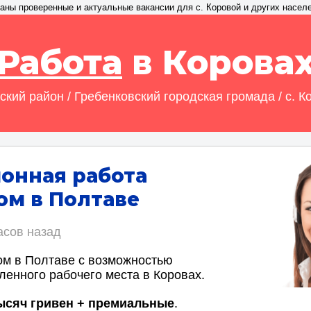
аны проверенные и актуальные вакансии для с. Коровой и других насел
Работа
в Корова
ский район / Гребенковский городская громада / с. К
онная работа
м в Полтаве
асов назад
м в Полтаве с возможностью
ленного рабочего места в Коровах.
тысяч гривен + премиальные
.