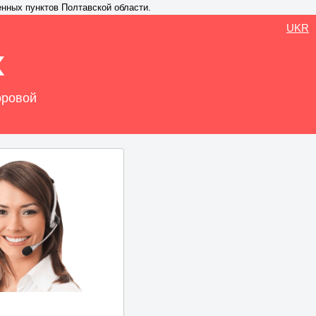
енных пунктов Полтавской области.
UKR
х
оровой