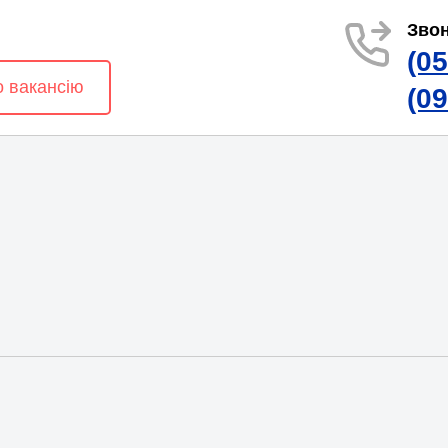
Звон
(0
о вакансію
(0