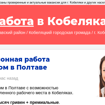
раны проверенные и актуальные вакансии для г. Кобеляки и других насе
абота
в Кобеляк
вский район / Кобеляцкий городская громада / г. Ко
онная работа
м в Полтаве
час назад
м в Полтаве с возможностью
ленного рабочего места в Кобеляках.
тысяч гривен + премиальные
.