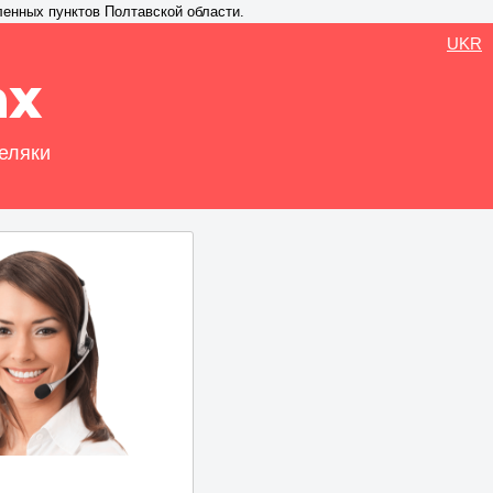
ленных пунктов Полтавской области.
UKR
ах
беляки