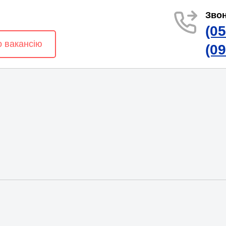
Звон
(0
о вакансію
(0