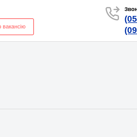
Звон
(0
о вакансію
(0