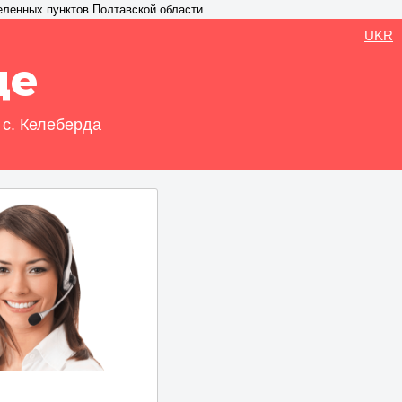
еленных пунктов Полтавской области.
UKR
де
 с. Келеберда