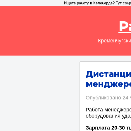
Ищете работу в Келеберде? Тут собр
Р
Кременчугски
Дистанци
менджеро
Опубликовано
24 
Работа менеджеро
оборудования уда
Зарплата 20-30 