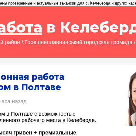
аны проверенные и актуальные вакансии для с. Келеберда и других нас
абота
в Келебер
й район / Горешнеплавнивський городская громада /
онная работа
м в Полтаве
часа назад
м в Полтаве с возможностью
ленного рабочего места в Келеберде.
тысяч гривен + премиальные
.