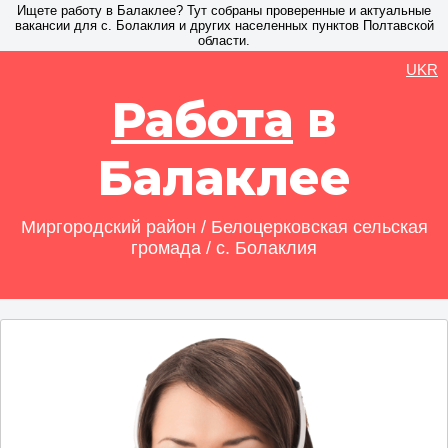
Ищете работу в Балаклее? Тут собраны проверенные и актуальные
вакансии для с. Болаклия и других населенных пунктов Полтавской
области.
UKR
Работа
в
Балаклее
Миргородский район / Белоцерковская сельская
громада / с. Болаклия